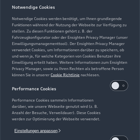
Modelle vergleichen
Service & Zubehör
Neuwagensuche
Notwendige Cookies
Elektromodelle
Notwendige Cookies werden benötigt, um Ihnen grundlegende
Gebrauchtwagensuche
Support
Saisonale Angebote
Funktionen während der Nutzung der Webseite zur Verfügung zu
Plug-in-Hybride
stellen. Zu diesen Funktionen gehört z. B. der
Gebrauchtwagen
Audi Services
Fahrzeugkonfigurator oder der Ensighten Privacy Manager (unser
Über Audi
Kundenservice
Einwilligungsmanagementtool). Der Ensighten Privacy Manager
Finanzierung
Garantie
verwendet Cookies, um Informationen darüber zu speichern, ob
Händlersuche
und wenn ja, für welche Kategorien von Cookies Benutzer ihre
Aktionen & Angebote
Unternehmen
Audi digital services
Einwilligung erteilt haben. Weitere Informationen zum Ensighten
Audi Code
Privacy Manager, sowie zu Ihren Rechten als betroffene Person
Geschäftskunden
Karriere
myAudi
können Sie in unserer
Cookie Richtlinie
nachlesen.
Häufige Fragen (FAQ)
Investor Relations
Performance Cookies
© 2026 AUDI AG. Alle Rechte vorbehalten
Audi Online Beratung
Presse & Media Center
Performance Cookies sammeln Informationen
Impressum
Rechtliches
Hinweisgebersystem
Online-Terminvereinbarung
darüber, wie unsere Webseite genutzt wird (z. B.
Datenschutz
Datenschutzinformation
Cookie-Einstellungen
Anzahl der Besuche, Verweildauer). Diese Cookies
Servicekontakt
werden zur Optimierung der Webseite verwendet.
Cookie-Richtlinie
Barrierefreiheit
Audi erleben
Digital Services Act
EU Data Act
Bordbuch & Bedienungsanleitungen
Einstellungen anpassen
Newsletter