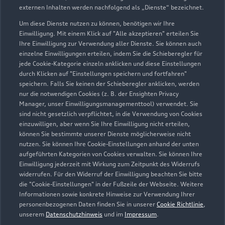
Öffnungszeiten
externen Inhalten werden nachfolgend als „Dienste“ bezeichnet.
Um diese Dienste nutzen zu können, benötigen wir Ihre
Einwilligung. Mit einem Klick auf "Alle akzeptieren" erteilen Sie
Ihre Einwilligung zur Verwendung aller Dienste. Sie können auch
Service
einzelne Einwilligungen erteilen, indem Sie die Schieberegler für
Geschlossen
,
öffnet am
Freitag 07:00
jede Cookie-Kategorie einzeln anklicken und diese Einstellungen
durch Klicken auf "Einstellungen speichern und fortfahren"
speichern. Falls Sie keinen der Schieberegler anklicken, werden
Verkauf
nur die notwendigen Cookies (z. B. der Ensighten Privacy
Geschlossen
,
öffnet am
Freitag 08:00
Manager, unser Einwilligungsmanagementtool) verwendet. Sie
sind nicht gesetzlich verpflichtet, in die Verwendung von Cookies
einzuwilligen, aber wenn Sie Ihre Einwilligung nicht erteilen,
können Sie bestimmte unserer Dienste möglicherweise nicht
nutzen. Sie können Ihre Cookie-Einstellungen anhand der unten
Zurück nach oben
aufgeführten Kategorien von Cookies verwalten. Sie können Ihre
Einwilligung jederzeit mit Wirkung zum Zeitpunkt des Widerrufs
Modelle
widerrufen. Für den Widerruf der Einwilligung beachten Sie bitte
die "Cookie-Einstellungen" in der Fußzeile der Webseite. Weitere
Informationen sowie konkrete Hinweise zur Verwendung Ihrer
Kaufen & leasen
personenbezogenen Daten finden Sie in unserer
Cookie Richtlinie
,
Alle Modelle
unserem
Datenschutzhinweis
und im
Impressum
.