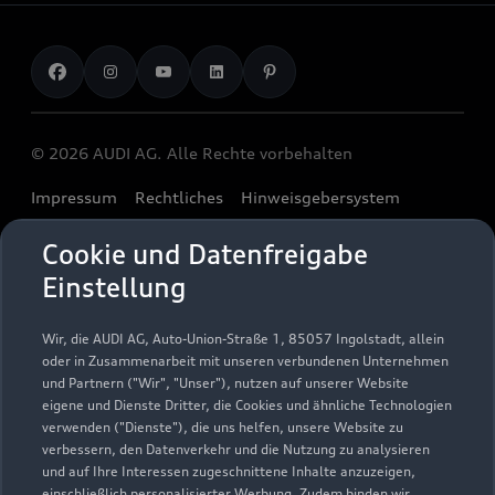
Garantie
Händlersuche
Aktionen & Angebote
Unternehmen
Audi digital services
Audi Code
Geschäftskunden
Karriere
myAudi
Häufige Fragen (FAQ)
Investor Relations
© 2026 AUDI AG. Alle Rechte vorbehalten
Audi Online Beratung
Presse & Media Center
Impressum
Rechtliches
Hinweisgebersystem
Online-Terminvereinbarung
Datenschutz
Datenschutzinformation
Cookie-Einstellungen
Servicekontakt
Cookie und Datenfreigabe
Cookie-Richtlinie
Barrierefreiheit
Audi erleben
Einstellung
Digital Services Act
EU Data Act
Bordbuch & Bedienungsanleitungen
Newsletter
Verträge kündigen
Wir, die AUDI AG, Auto-Union-Straße 1, 85057 Ingolstadt, allein
oder in Zusammenarbeit mit unseren verbundenen Unternehmen
1
Ein Service der AUTOHAUSEN® AG, In der Spöck 4, 77656
und Partnern ("Wir", "Unser"), nutzen auf unserer Website
Offenburg in Kooperation mit unseren Audi Partnern.
eigene und Dienste Dritter, die Cookies und ähnliche Technologien
verwenden ("Dienste"), die uns helfen, unsere Website zu
2
Der gezeigte Ankaufswert spiegelt den aktuellen Ankaufswert
verbessern, den Datenverkehr und die Nutzung zu analysieren
und auf Ihre Interessen zugeschnittene Inhalte anzuzeigen,
Ihres Gebrauchten für den Ankauf oder die Inzahlungnahme
einschließlich personalisierter Werbung. Zudem binden wir