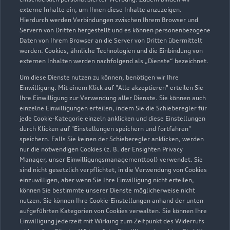
durch den Händler wider. Wir nutzen dafür sowohl DAT
externe Inhalte ein, um Ihnen diese Inhalte anzuzeigen.
Marktdaten als auch aktuelle Marktpreise. Der gezeigte Wert
Hierdurch werden Verbindungen zwischen Ihrem Browser und
dient zur Orientierung - Wert beeinflussende
Servern von Dritten hergestellt und es können personenbezogene
Regionalfaktoren, Sonderausstattungen und der individuelle
Daten von Ihrem Browser an die Server von Dritten übermittelt
werden. Cookies, ähnliche Technologien und die Einbindung von
Zustand Ihres Fahrzeugs können hier nicht vollends
externen Inhalten werden nachfolgend als „Dienste“ bezeichnet.
berücksichtigt werden. Aus diesen Gründen kann die
endgültige Bewertung erst nach einer Prüfung des Fahrzeugs
Um diese Dienste nutzen zu können, benötigen wir Ihre
Einwilligung. Mit einem Klick auf "Alle akzeptieren" erteilen Sie
durch den Audi Partner bzw. einen Kfz-Sachverständigen
Ihre Einwilligung zur Verwendung aller Dienste. Sie können auch
erfolgen.
einzelne Einwilligungen erteilen, indem Sie die Schieberegler für
jede Cookie-Kategorie einzeln anklicken und diese Einstellungen
3
Ein Angebot der Audi Leasing, Zweigniederlassung der
durch Klicken auf "Einstellungen speichern und fortfahren"
Volkswagen Leasing GmbH, Gifhorner Str. 57, 38112
speichern. Falls Sie keinen der Schieberegler anklicken, werden
Braunschweig, für Privatkunden und gewerbliche
nur die notwendigen Cookies (z. B. der Ensighten Privacy
Einzelabnehmer.
Manager, unser Einwilligungsmanagementtool) verwendet. Sie
sind nicht gesetzlich verpflichtet, in die Verwendung von Cookies
4
Diese Leistung umfasst den Anspruch auf eine begrenzte
einzuwilligen, aber wenn Sie Ihre Einwilligung nicht erteilen,
können Sie bestimmte unserer Dienste möglicherweise nicht
Übernahme der Kosten bis zu 35 Euro für Ersatzmobilität (z.B.
nutzen. Sie können Ihre Cookie-Einstellungen anhand der unten
Mietwagen). Der Partner entscheidet über die Art der
aufgeführten Kategorien von Cookies verwalten. Sie können Ihre
Ersatzmobilität. Die Ersatzmobilität gilt nur in
Einwilligung jederzeit mit Wirkung zum Zeitpunkt des Widerrufs
Zusammenhang mit Leistungen, die durch die Dienstleistung