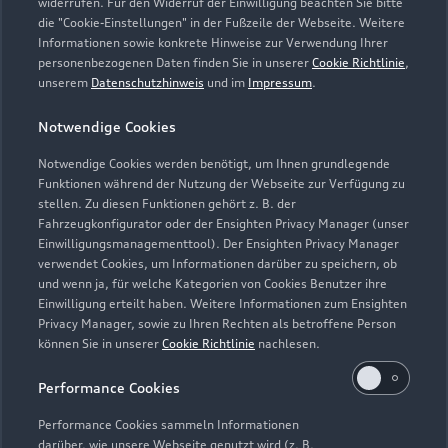
widerrufen. Für den Widerruf der Einwilligung beachten Sie bitte
abgedeckt werden. Sie wird für einen Tag je Wartung oder
die "Cookie-Einstellungen" in der Fußzeile der Webseite. Weitere
Informationen sowie konkrete Hinweise zur Verwendung Ihrer
Inspektion gewährt.
personenbezogenen Daten finden Sie in unserer
Cookie Richtlinie
,
unserem
Datenschutzhinweis
und im
Impressum
.
5
Dieses Angebot ergänzt die in den Fahrzeugen enthaltene Audi
Anschlussgarantie der AUDI AG, Ingolstadt, um die
Notwendige Cookies
Dienstleistung Inspektion und Verschleiß der Audi Leasing,
Zweigniederlassung der Volkswagen Leasing GmbH,
Notwendige Cookies werden benötigt, um Ihnen grundlegende
Braunschweig. Nur für Audi Werksdienstwagen und Audi
Funktionen während der Nutzung der Webseite zur Verfügung zu
stellen. Zu diesen Funktionen gehört z. B. der
Mietfahrzeuge mit einer Audi Anschlussgarantie bis zu einem
Fahrzeugkonfigurator oder der Ensighten Privacy Manager (unser
Fahrzeugalter von 24 Monaten und 30.000 km
Einwilligungsmanagementtool). Der Ensighten Privacy Manager
Gesamtfahrleistung (Stichtag: Datum der Ummeldung auf den
verwendet Cookies, um Informationen darüber zu speichern, ob
neuen Gebrauchtwagenkunden). Für private und gewerbliche
und wenn ja, für welche Kategorien von Cookies Benutzer ihre
Einzelabnehmer sowie ausge wählte Sonderabnehmer.
Einwilligung erteilt haben. Weitere Informationen zum Ensighten
Privacy Manager, sowie zu Ihren Rechten als betroffene Person
6
Junge Gebrauchtwagen sind ehemalige Audi Mietfahrzeuge
können Sie in unserer
Cookie Richtlinie
nachlesen.
(AMF) oder Audi Werksdienstwagen (WDW) der AUDI AG mit
Performance Cookies
einem Fahrzeugalter von max. 24 Monaten nach
Erstzulassung, die über das Audi Handelsnetz vertrieben
Performance Cookies sammeln Informationen
werden. Ausgenommen hiervon sind händlereigene
darüber, wie unsere Webseite genutzt wird (z. B.