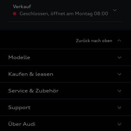
Verkauf
Geschlossen
,
öffnet am
Montag 08:00
Zurück nach oben
Modelle
Kaufen & leasen
Alle Modelle
Modelle vergleichen
Service & Zubehör
Neuwagensuche
Elektromodelle
Gebrauchtwagensuche
Support
Saisonale Angebote
Plug-in-Hybride
Gebrauchtwagen
Audi Services
Über Audi
Kundenservice
Finanzierung