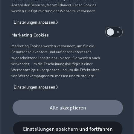
Mietfahrzeuge der Marke Audi, die in der Erstverwendung über
Anzahl der Besuche, Verweildauer). Diese Cookies
werden zur Optimierung der Webseite verwendet.
externe Mietwagengesellschaften wie bspw. EURO-Leasing
GmbH vermietet wurden. Detaillierte Hinweise finden Sie
Einstellungen anpassen
unter https://www.audi.de/junge-gebrauchtwagen.
Marketing Cookies
7
Audi Anschlussgarantie bereits enthalten in Audi
Werksdienstwagen und Audi Mietfahrzeugen gemäß
Marketing Cookies werden verwendet, um für die
Bedingungen der AUDI AG, Ingolstadt.
Benutzer relevantere und auf deren Interessen
zugeschnittene Inhalte anzubieten. Sie werden auch
8
Versicherungsleistungen werden durch den Audi
verwendet, um die Erscheinungshäufigkeit einer
Werbeanzeige zu begrenzen und um die Effektivität
VersicherungsService, Zweigniederlassung der Volkswagen
von Werbekampagnen zu messen und zu steuern.
Versicherungsdienst GmbH, Gifhorner Str. 57, 38112
Braunschweig, vermittelt und von der Volkswagen
Einstellungen anpassen
Autoversicherung AG, Gifhorner Str. 57, 38112 Braunschweig,
als Risikoträger erbracht. Gültig für Privatkunden und
gewerbliche Einzelabnehmer, die einen Pkw (ohne Vermietung)
Alle akzeptieren
zulassen. In Kombination mit Leasing nur für Privatkunden
erhältlich. Maßgeblich sind die Versicherungsbedingungen und
Einstellungen speichern und fortfahren
Zusatzvereinbarungen der Volkswagen Autoversicherung AG.